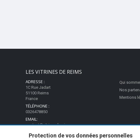
LES VITRINES DE REIMS
ADRESSE :
Qui somme
1C Rue Jadart
Nos parten
51100 Reims
Mentions l
France
TÉLÉPHONE :
0326478850
EMAIL:
contact@vitrinesdereims.com
Protection de vos données personnelles